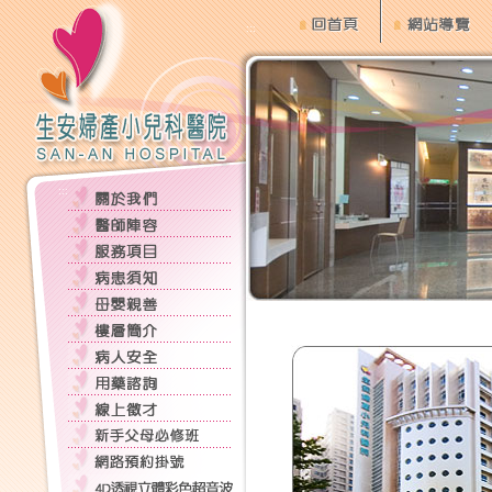
:::
:::
:::