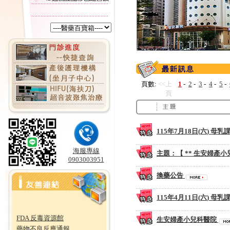
頁數:
<<上
1
-
2
-
3
-
4
-
5
-
頁
115年7月18日(六) 母
海服專線
主題：【 ** 生安婦產小
0903003951
換藥公告
115年4月11日(六) 母
FDA 反毒資源館
生安婦產小兒科醫院
藥物不良反應通報