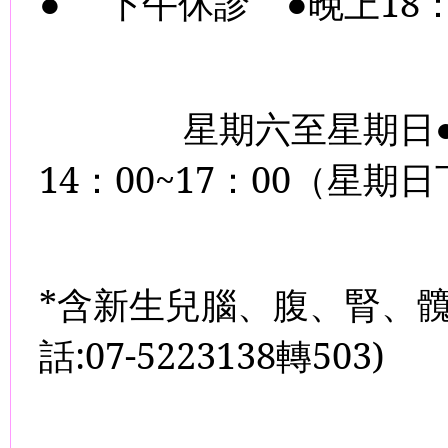
●
下午休診
●晚上
18
星期六至星期日
14
：
00~17
：
00
（星期日
*
含新生兒腦、腹、腎、
話
:07-5223138
轉
503)