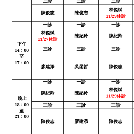
三診
三診
三診
林傑斌
陳俊志
陳俊志
11/29
休診
一診
一診
一診
林傑斌
陳紀羚
陳紀羚
11/27
休診
下午
三診
三診
三診
14
：
00
至
17
：
00
廖建添
吳昆哲
陳俊志
一診
一診
一診
林傑斌
陳紀羚
陳紀羚
11/29
休診
晚上
18
：
00
三診
三診
三診
至
21
：
00
陳俊志
廖建添
陳俊志