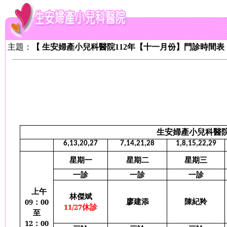
主題：
【 生安婦產小兒科醫院112年【十一月份】門診時間表
生安婦產小兒科醫
6,13,20,27
7,14,21,28
1,8,15,22,29
星期一
星期二
星期三
一診
一診
一診
上午
林傑斌
廖建添
陳紀羚
09
：
00
11/27
休診
至
12
：
00