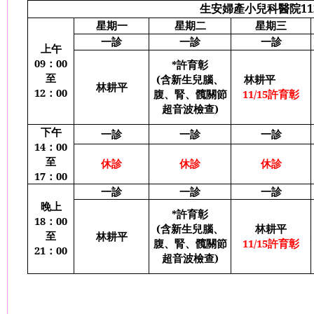
生安婦產小兒科醫院
11
星期一
星期二
星期三
一診
一診
一診
上午
09
：
00
*
許育彰
至
(
含新生兒腦、
林耕平
林耕平
12
：
00
腹、腎、髖關節
11/15
許育彰
超音波檢查
)
下午
一診
一診
一診
14
：
00
至
休診
休診
休診
17
：
00
一診
一診
一診
晚上
*
許育彰
18
：
00
(
含新生兒腦、
林耕平
至
林耕平
腹、腎、髖關節
11/15
許育彰
21
：
00
超音波檢查
)