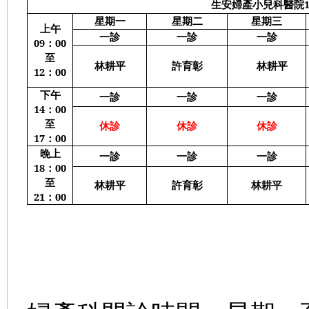
生安婦產小兒科醫院
星期一
星期二
星期三
上午
一診
一診
一診
09
：
00
至
林耕平
許育彰
林耕平
12
：
00
下午
一診
一診
一診
14
：
00
至
休診
休診
休診
17
：
00
晚上
一診
一診
一診
18
：
00
至
林耕平
許育彰
林耕平
21
：
00