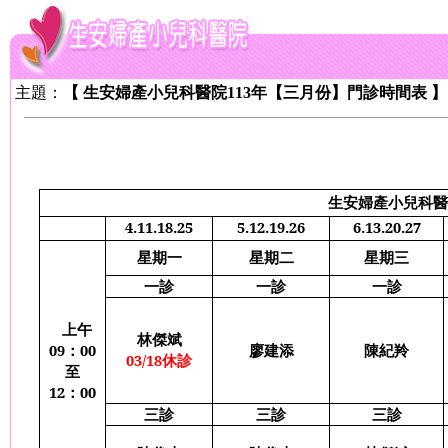
主題：
【 生安婦產小兒科醫院113年【三月份】門診時間表 】
生安婦產小兒科醫
4.11.18.25
5.12.19.26
6.13.20.27
星期一
星期二
星期三
一診
一診
一診
上午
林傑斌
09
：
00
廖建添
陳紀羚
03/18
休診
至
12
：
00
三診
三診
三診