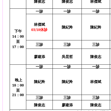
陳俊志
陳俊志
林傑斌
一診
一診
一診
林傑斌
陳紀羚
陳紀羚
03/18
休診
下午
14
：
00
至
三診
三診
三診
17
：
00
廖建添
吳昆哲
陳俊志
一診
一診
一診
晚上
陳紀羚
陳紀羚
林傑斌
18
：
00
至
21
：
00
三診
三診
三診
陳俊志
廖建添
陳俊志