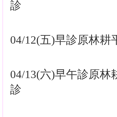
診
04/12(
五
)
早診原林耕
04/13(
六
)
早午診原林
診