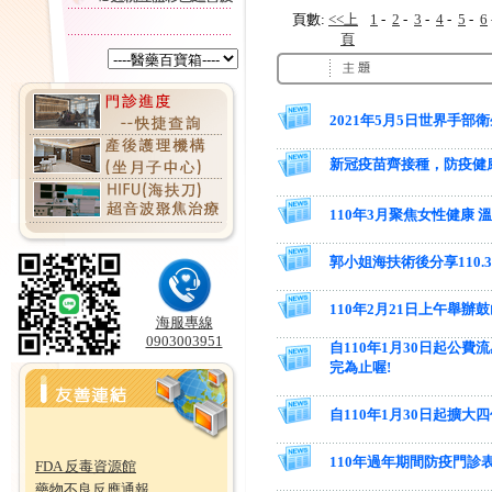
頁數:
<<上
1
-
2
-
3
-
4
-
5
-
6
頁
2021年5月5日世界手部
新冠疫苗齊接種，防疫健康
110年3月聚焦女性健康 
郭小姐海扶術後分享110.
110年2月21日上午舉
海服專線
0903003951
自110年1月30日起公費
完為止喔!
自110年1月30日起擴
110年過年期間防疫門診
FDA 反毒資源館
藥物不良反應通報