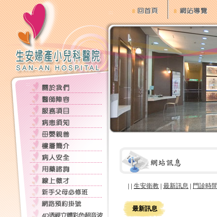
:::
:::
:::
| |
生安衛教
|
最新訊息
|
門診時
:::
最新訊息