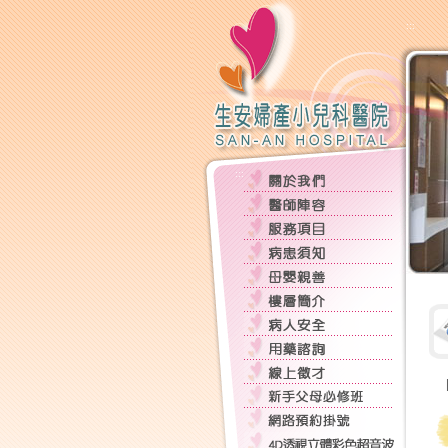
:::
:::
:::
|
:::