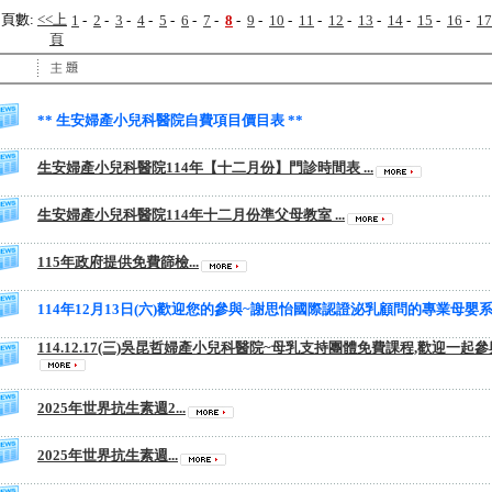
頁數:
<<上
1
-
2
-
3
-
4
-
5
-
6
-
7
-
8
-
9
-
10
-
11
-
12
-
13
-
14
-
15
-
16
-
17
頁
** 生安婦產小兒科醫院自費項目價目表 **
生安婦產小兒科醫院114年【十二月份】門診時間表 ...
生安婦產小兒科醫院114年十二月份準父母教室 ...
115年政府提供免費篩檢...
114年12月13日(六)歡迎您的參與~謝思怡國際認證泌乳顧問的專業母嬰
114.12.17(三)吳昆哲婦產小兒科醫院~母乳支持團體免費課程,歡迎一起參與.
2025年世界抗生素週2...
2025年世界抗生素週...