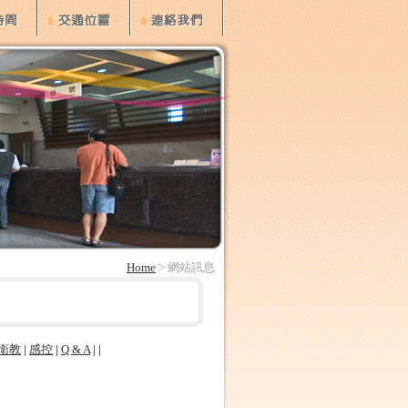
Home
> 網站訊息
衛教
|
感控
|
Q & A
| |