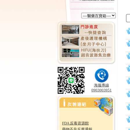
海服專線
0903003951
FDA 反毒資源館
藥物不良反應通報