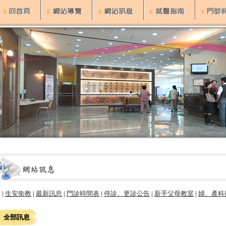
 |
生安衛教
|
最新訊息
|
門診時間表
|
停診、更診公告
|
新手父母教室
|
婦、產科
全部訊息