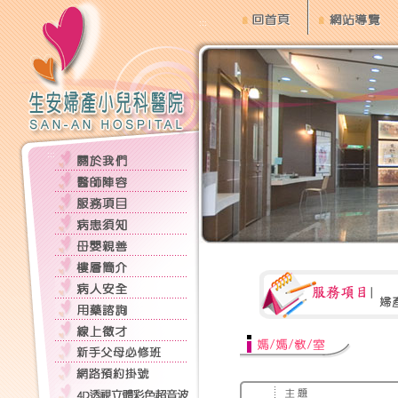
:::
:::
:::