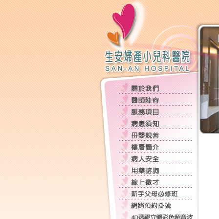
:::
:::
:::