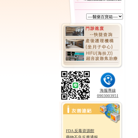
海服專線
0903003951
FDA 反毒資源館
藥物不良反應通報