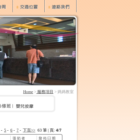
Home
>
服務項目
> 媽媽教室
-
5
-
6
-
7
-
下頁>>
63 筆 | 頁:
4/7